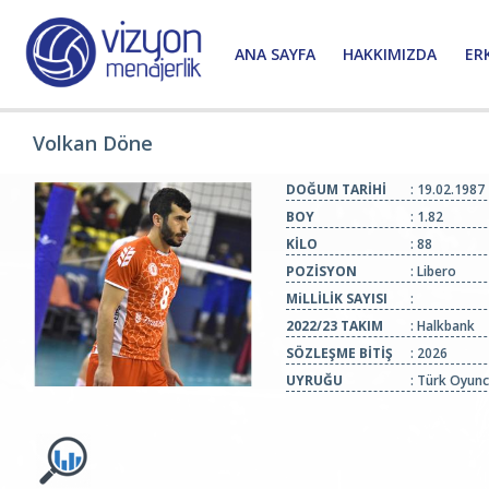
ANA SAYFA
HAKKIMIZDA
ER
Volkan Döne
DOĞUM TARİHİ
: 19.02.1987
BOY
: 1.82
KİLO
: 88
POZİSYON
: Libero
MiLLİLİK SAYISI
:
2022/23 TAKIM
: Halkbank
SÖZLEŞME BİTİŞ
: 2026
UYRUĞU
: Türk Oyun