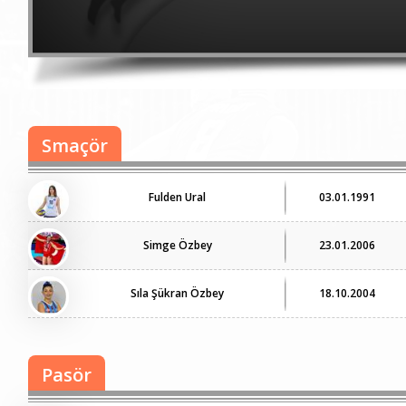
Smaçör
Fulden Ural
03.01.1991
Simge Özbey
23.01.2006
Sıla Şükran Özbey
18.10.2004
Pasör