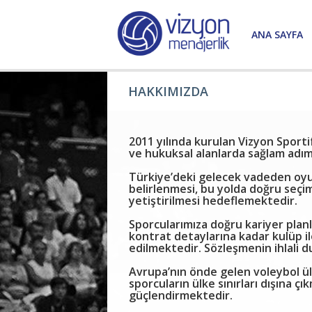
ANA SAYFA
HAKKIMIZDA
2011 yılında kurulan Vizyon Sporti
ve hukuksal alanlarda sağlam adıml
Türkiye’deki gelecek vadeden oyunc
belirlenmesi, bu yolda doğru seçim
yetiştirilmesi hedeflemektedir.
Sporcularımıza doğru kariyer planl
kontrat detaylarına kadar kulüp i
edilmektedir. Sözleşmenin ihlali 
Avrupa’nın önde gelen voleybol ülke
sporcuların ülke sınırları dışına
güçlendirmektedir.