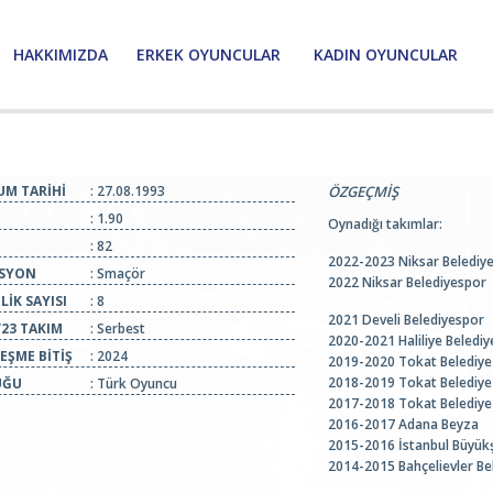
HAKKIMIZDA
ERKEK OYUNCULAR
KADIN OYUNCULAR
M TARİHİ
: 27.08.1993
ÖZGEÇMİŞ
: 1.90
Oynadığı takımlar:
: 82
2022-2023 Niksar Belediy
SYON
: Smaçör
2022 Niksar Belediyespor
LİK SAYISI
: 8
2021 Develi Belediyespor
/23 TAKIM
: Serbest
2020-2021 Haliliye Belediy
EŞME BİTİŞ
: 2024
2019-2020 Tokat Belediye
2018-2019 Tokat Belediye
UĞU
: Türk Oyuncu
2017-2018 Tokat Belediye
2016-2017 Adana Beyza
2015-2016 İstanbul Büyükş
2014-2015 Bahçelievler Bel