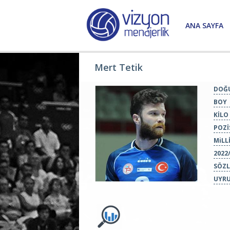
ANA SAYFA
Mert Tetik
DOĞU
BOY
KİLO
POZİ
MiLLİ
2022
SÖZL
UYR